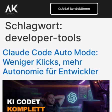
Jetzt kontaktieren
Schlagwort:
developer-tools
Claude Code Auto Mode:
Weniger Klicks, mehr
Autonomie für Entwickler