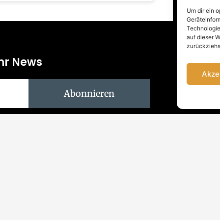
Um dir ein 
Geräteinfor
Technologie
auf dieser W
zurückziehs
hr News
Akze
Abonnieren