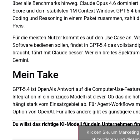
über alle Benchmarks hinweg. Claude Opus 4.6 dominier
Score und dem stabilsten 1M Context Window. GPT-5.4 bri
Coding und Reasoning in einem Paket zusammen, zahlt daf
Preis.
Für die meisten Nutzer kommt es auf den Use Case an. W
Software bedienen sollen, findet in GPT-5.4 das vollständ
braucht, fährt mit Claude besser. Wer ein breites Spektrum
Gemini.
Mein Take
GPT-5.4 ist OpenAIs Antwort auf die Computer-Use-Featur
Integration in ein einziges Modell ist clever. Ob das die hö
hängt stark vom Einsatzgebiet ab. Für Agent-Workflows mi
Option von OpenAI. Für alles andere gibt es günstigere und
Du willst das richtige KI-Modell für dein Unternehmen fi
Klicken Sie, um Marketing
akzeptieren und diesen 